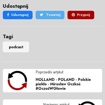
Udostępnij
Udostępnij
Tweetnij
Przypnij
Tagi
podcast
Poprzedni artykuł
HOLLAND - POLAND - Polskie
piekło - Mirosław Oczkoś
#OczośWGłowie
Następny artykuł