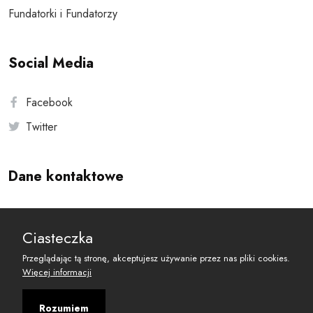
Fundatorki i Fundatorzy
Social Media
Facebook
Twitter
Dane kontaktowe
Andersa 10, 00-201 Warszawa
Ciasteczka
reset@resetobywatelski.pl
Przeglądając tą stronę, akceptujesz używanie przez nas pliki cookies.
Więcej informacji
Rozumiem