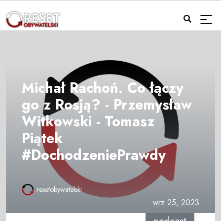
Michał Rachoń. Co łączy
go z Rosją? - Przemysław
Witkowski - Tomasz
Piątek
#DochodzeniePrawdy
resetobywatelski
wrz 25, 2023