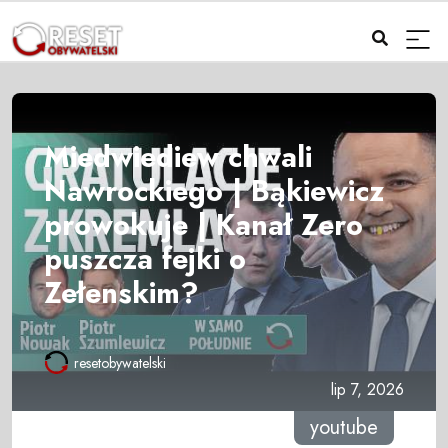
Miedwiediew chwali
Nawrockiego | Bąkiewicz
prowokuje | Kanał Zero
puszcza fejki o
Zełenskim?
resetobywatelski
lip 7, 2026
youtube