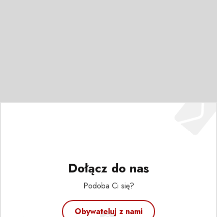
Dołącz do nas
Podoba Ci się?
Obywateluj z nami