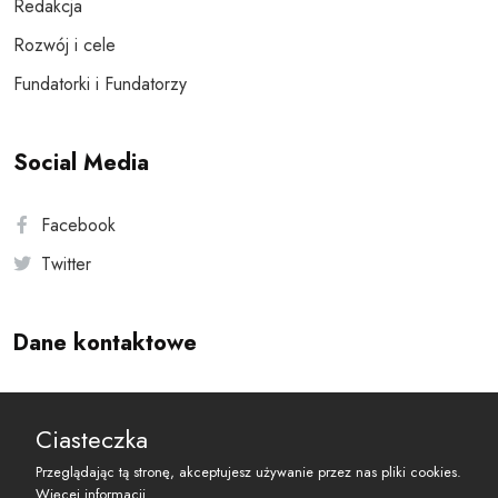
Redakcja
Rozwój i cele
Fundatorki i Fundatorzy
Social Media
Facebook
Twitter
Dane kontaktowe
Andersa 10, 00-201 Warszawa
Ciasteczka
reset@resetobywatelski.pl
Przeglądając tą stronę, akceptujesz używanie przez nas pliki cookies.
Więcej informacji