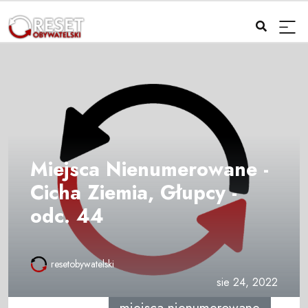
Miejsca Nienumerowane -
Cicha Ziemia, Głupcy -
odc. 44
resetobywatelski
sie 24, 2022