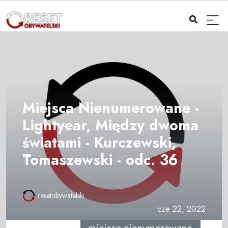
Miejsca Nienumerowane -
Lightyear, Między dwoma
światami - Kurczewski,
Tomaszewski - odc. 36
resetobywatelski
cze 22, 2022