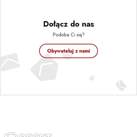
Dołącz do nas
Podoba Ci się?
Obywateluj z nami