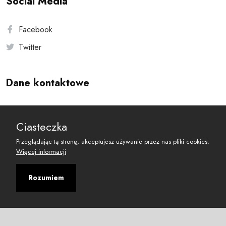
Social Media
Facebook
Twitter
Dane kontaktowe
Andersa 10, 00-201 Warszawa
Ciasteczka
reset@resetobywatelski.pl
Przeglądając tą stronę, akceptujesz używanie przez nas pliki cookies.
Więcej informacji
Rozumiem
©
2026
Fundacja Arbitror
Developed with
by
Maciej
&
Łukasz