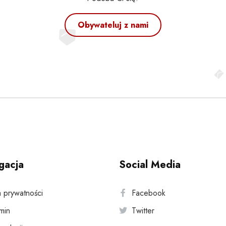
Obywateluj z nami
gacja
Social Media
a prywatności
Facebook
min
Twitter