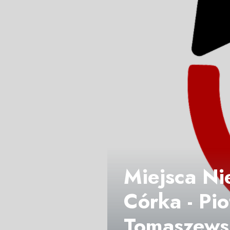
Miejsca Ni
Córka - Pi
Tomaszews