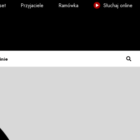
set
Przyjaciele
Ramówka
Słuchaj online
inie