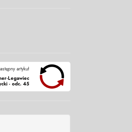
astępny artykuł
cher-Legawiec
ycki - odc. 45