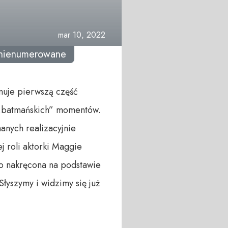
mar 10, 2022
-nienumerowane
nuje pierwszą część
 „batmańskich” momentów.
nych realizacyjnie
 roli aktorki Maggie
 To nakręcona na podstawie
łyszymy i widzimy się już