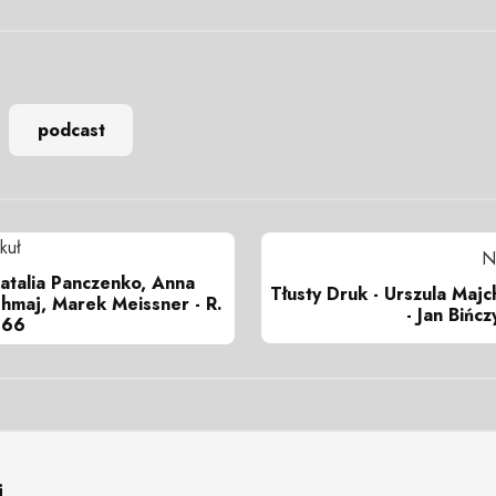
podcast
kuł
N
Natalia Panczenko, Anna
Tłusty Druk - Urszula Maj
hmaj, Marek Meissner - R.
- Jan Bińcz
 66
i