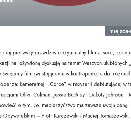
miejsca
odaj pierwszy prawdziwie kryminalny film z serii, zdomi
kazji na ożywioną dyskusję na temat Waszych ulubionych
oświęcimy filmowi stojącemu w kontrapunkcie do rozbucha
perza: kameralnej „Córce” w reżyserii debiutującej w tej
reacjami Olivii Colman, Jessie Buckley i Dakoty Johnson.
powieść o tym, że macierzyństwo ma zawsze swoją cenę. S
 Obywatelskim – Piotr Kurczewski i Maciej Tomaszewski.