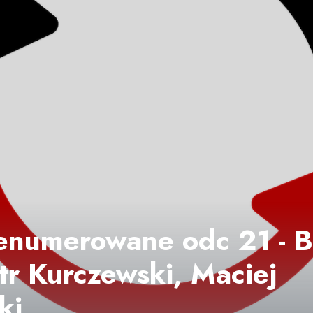
enumerowane odc 21 - 
otr Kurczewski, Maciej
ki.