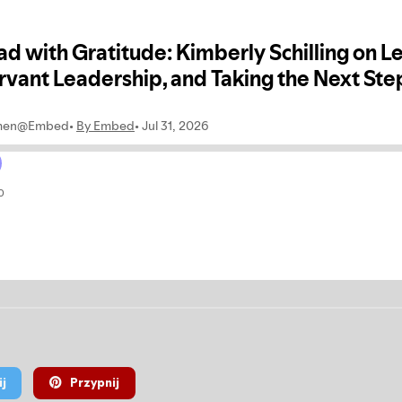
j
Przypnij