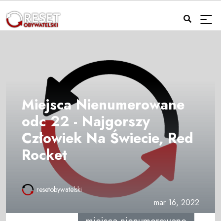
Miejsca Nienumerowane
odc 22 - Najgorszy
Człowiek Na Świecie, Red
Rocket
resetobywatelski
mar 16, 2022