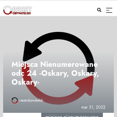
Miejsca Nienumerowane
odc 24 -Oskary, Oskary,
Oskary-
resetobywatelski
mar 31, 2022