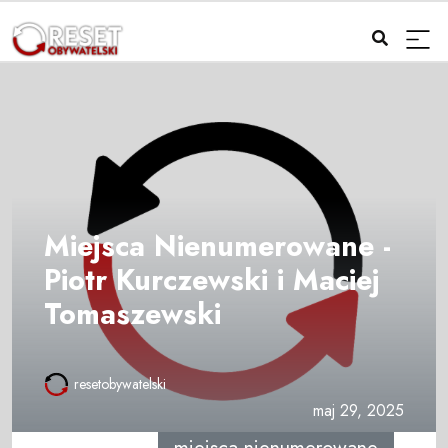
Miejsca Nienumerowane -
Piotr Kurczewski i Maciej
Tomaszewski
resetobywatelski
maj 29, 2025