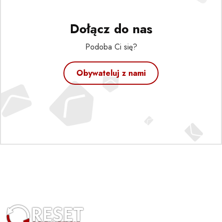
Dołącz do nas
Podoba Ci się?
Obywateluj z nami