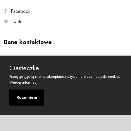
Facebook
Twitter
Dane kontaktowe
Andersa 10, 00-201 Warszawa
Ciasteczka
reset@resetobywatelski.pl
Przeglądając tą stronę, akceptujesz używanie przez nas pliki cookies.
Więcej informacji
Rozumiem
©
2026
Fundacja Arbitror
Developed with
by
Maciej
&
Łukasz