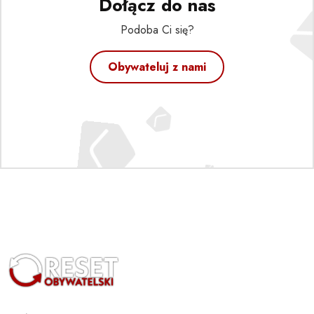
Dołącz do nas
Podoba Ci się?
Obywateluj z nami