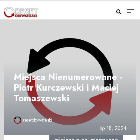
Miejsca Nienumerowane -
Piotr Kurczewski i Maciej
Tomaszewski
resetobywatelski
lip 18, 2024