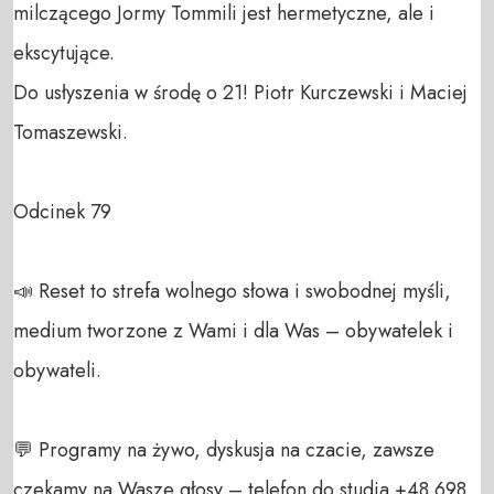
milczącego Jormy Tommili jest hermetyczne, ale i 
ekscytujące. 

Do usłyszenia w środę o 21! Piotr Kurczewski i Maciej 
Tomaszewski.

Odcinek 79

📣 Reset to strefa wolnego słowa i swobodnej myśli, 
medium tworzone z Wami i dla Was – obywatelek i 
obywateli. 

💬 Programy na żywo, dyskusja na czacie, zawsze 
czekamy na Wasze głosy – telefon do studia +48 698 