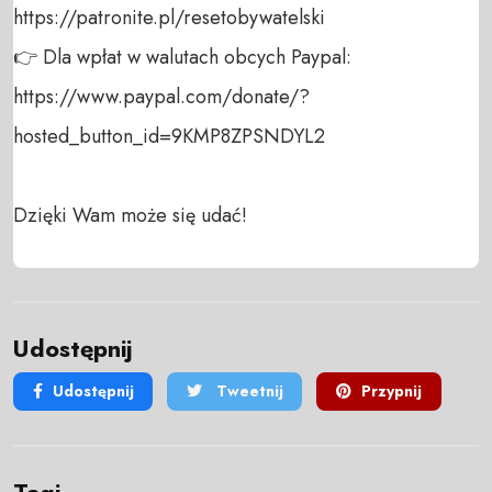
https://patronite.pl/resetobywatelski

👉 Dla wpłat w walutach obcych Paypal:

https://www.paypal.com/donate/?
hosted_button_id=9KMP8ZPSNDYL2

Dzięki Wam może się udać!
Udostępnij
Udostępnij
Tweetnij
Przypnij