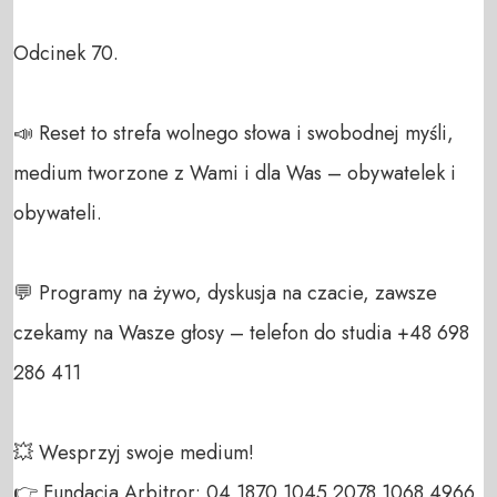
Odcinek 70.

📣 Reset to strefa wolnego słowa i swobodnej myśli, 
medium tworzone z Wami i dla Was – obywatelek i 
obywateli. 

💬 Programy na żywo, dyskusja na czacie, zawsze 
czekamy na Wasze głosy – telefon do studia +48 698 
286 411 

💥 Wesprzyj swoje medium! 

👉 Fundacja Arbitror: 04 1870 1045 2078 1068 4966 