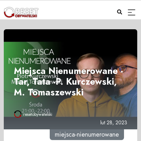
Miejsca Nienumerowane -
Tar, Tata -P. Kurczewski,
M. Tomaszewski
resetobywatelski
lut 28, 2023
miejsca-nienumerowane