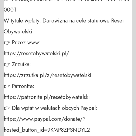
0001 

W tytule wpłaty: Darowizna na cele statutowe Reset 
Obywatelski 

👉 Przez www: 

https://resetobywatelski.pl/ 

👉 Zrzutka: 

https://zrzutka.pl/z/resetobywatelski 

👉 Patronite: 

https://patronite.pl/resetobywatelski

👉 Dla wpłat w walutach obcych Paypal:

https://www.paypal.com/donate/?
hosted_button_id=9KMP8ZPSNDYL2
