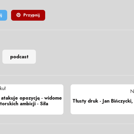
j
Przypnij
podcast
kuł
N
e atakuje opozycję - widome
Tłusty druk - Jan Bińczycki, 
orskich ambicji - Siła