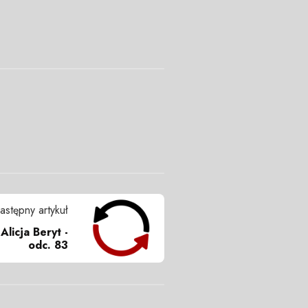
astępny artykuł
Alicja Beryt -
odc. 83