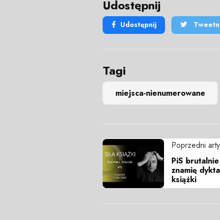
Udostępnij
Udostępnij
Tweetni
Tagi
miejsca-nienumerowane
Poprzedni arty
PiS brutalni
znamię dyktat
książki