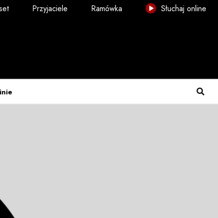
set
Przyjaciele
Ramówka
Słuchaj online
inie