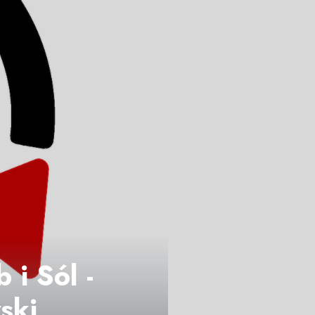
 i Sól -
ski