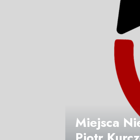
Miejsca Nie
Piotr Kurc