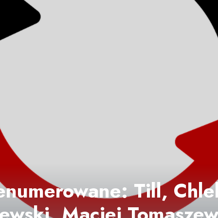
numerowane: Till, Chleb
zewski, Maciej Tomaszew