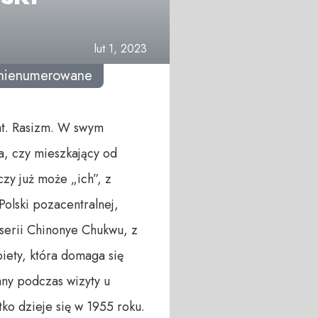
lut 1, 2023
-nienumerowane
at. Rasizm. W swym
, czy mieszkający od
zy już może „ich”, z
Polski pozacentralnej,
żyserii Chinonye Chukwu, z
biety, która domaga się
any podczas wizyty u
tko dzieje się w 1955 roku.