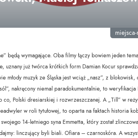
miejsca
e” będą wymagające. Oba filmy łączy bowiem jeden tem
, uznany już twórca krótkich form Damian Kocur sprawdza
 młody muzyk ze Śląska jest wciąż „nasz”, z blokowisk, c
 sól”, nakręcony niemal paradokumentalnie, to weryfikacja 
o co, Polski dresiarskiej i rozwrzeszczanej. A „Till” w re
eadwyler w roli tytułowej, to oparta na faktach historia ko
 swojego 14-letniego syna Emmetta, który został zlinczow
ajmy: linczujący byli biali. Ofiara – czarnoskóra. A wszys