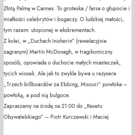
Złotą Palmę w Cannes. To groteska / farsa o głupocie i 
miałkości celebrytów i bogaczy. O ludzkiej małości, 
tym razem: utopionej w ekskrementach. 

Z kolei, w „Duchach Inisherin” (rewelacyjnie 
zagranym) Martin McDonagh, w tragikomiczny 
sposób, opowiada o duchocie małych miasteczek, 
tycich wiosek. Ale jak to zwykle bywa u reżysera 
„Trzech billboardów za Ebbing, Misouri” powłoka – 
powłoką, a pod nią bulgoce. 

Zapraszamy na środę na 21.00 do „Resetu 
Obywatelskiego” – Piotr Kurczewski i Maciej
