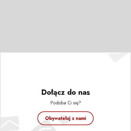
Dołącz do nas
Podoba Ci się?
Obywateluj z nami