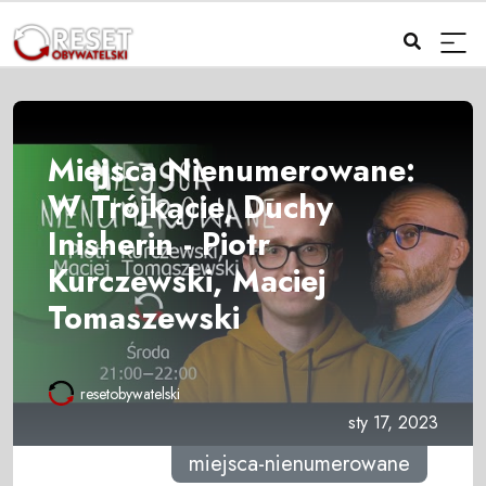
Miejsca Nienumerowane:
W Trójkącie, Duchy
Inisherin - Piotr
Kurczewski, Maciej
Tomaszewski
resetobywatelski
sty 17, 2023
miejsca-nienumerowane