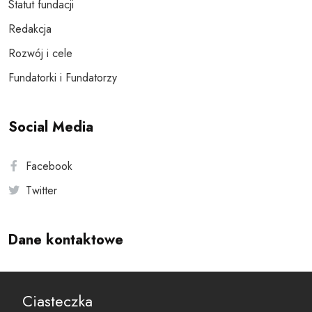
Statut fundacji
Redakcja
Rozwój i cele
Fundatorki i Fundatorzy
Social Media
Facebook
Twitter
Dane kontaktowe
Andersa 10, 00-201 Warszawa
Ciasteczka
reset@resetobywatelski.pl