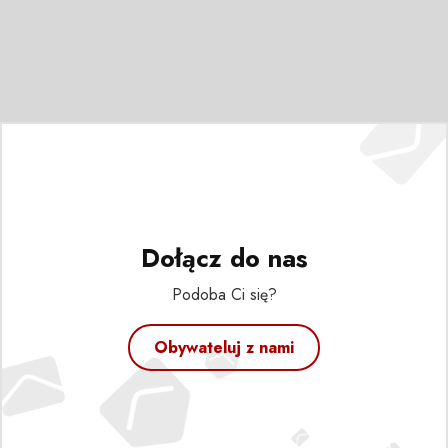
Dołącz do nas
Podoba Ci się?
Obywateluj z nami