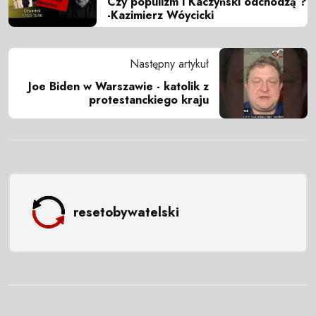
Czy populizm i Kaczyński odchodzą ?
-Kazimierz Wóycicki
Następny artykuł
Joe Biden w Warszawie - katolik z
protestanckiego kraju
resetobywatelski