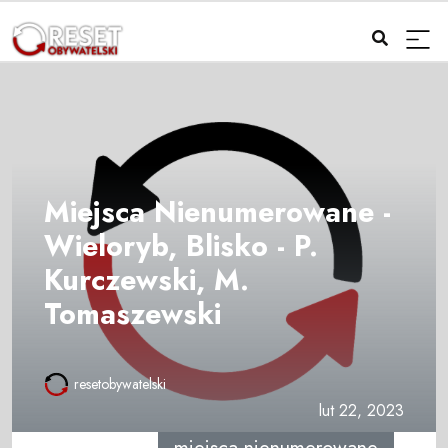
Miejsca Nienumerowane -
Wieloryb, Blisko - P.
Kurczewski, M.
Tomaszewski
resetobywatelski
lut 22, 2023