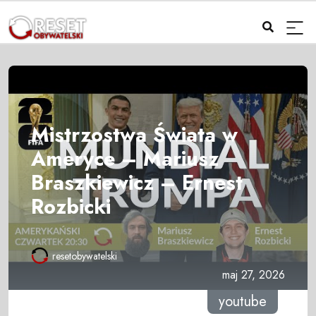
Mistrzostwa Świata w
Ameryce – Mariusz
Braszkiewicz – Ernest
Rozbicki
resetobywatelski
maj 27, 2026
youtube