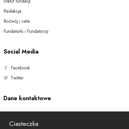
Statut fundacji
Redakcja
Rozwój i cele
Fundatorki i Fundatorzy
Social Media
Facebook
Twitter
Dane kontaktowe
Andersa 10, 00-201 Warszawa
Ciasteczka
reset@resetobywatelski.pl