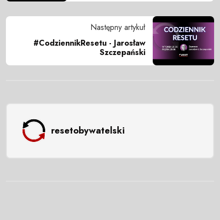
Następny artykuł
#CodziennikResetu - Jarosław
Szczepański
resetobywatelski