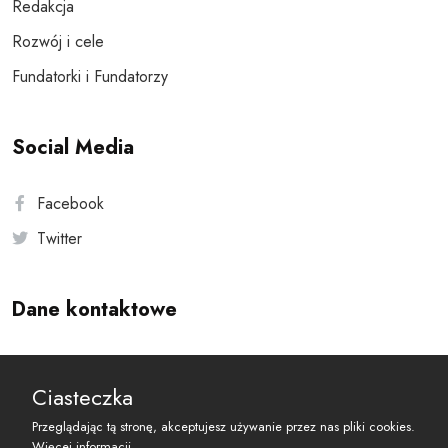
Redakcja
Rozwój i cele
Fundatorki i Fundatorzy
Social Media
Facebook
Twitter
Dane kontaktowe
Andersa 10, 00-201 Warszawa
Ciasteczka
reset@resetobywatelski.pl
Przeglądając tą stronę, akceptujesz używanie przez nas pliki cookies.
Więcej informacji