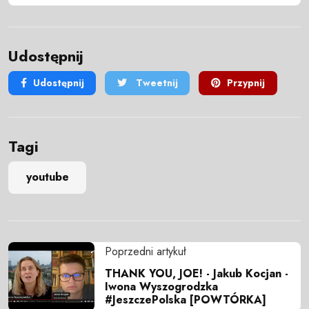
Udostępnij
Udostępnij
Tweetnij
Przypnij
Tagi
youtube
Poprzedni artykuł
THANK YOU, JOE! - Jakub Kocjan -
Iwona Wyszogrodzka
#JeszczePolska [POWTÓRKA]