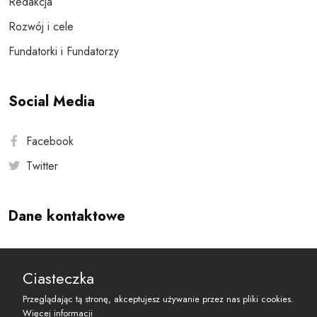
Redakcja
Rozwój i cele
Fundatorki i Fundatorzy
Social Media
Facebook
Twitter
Dane kontaktowe
Andersa 10, 00-201 Warszawa
Ciasteczka
reset@resetobywatelski.pl
Przeglądając tą stronę, akceptujesz używanie przez nas pliki cookies.
Więcej informacji