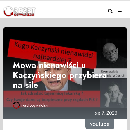
Mowa nienawiści u
Kaczyńskiego przybiera
na sile
resetobywatelski
sie 7, 2023
youtube