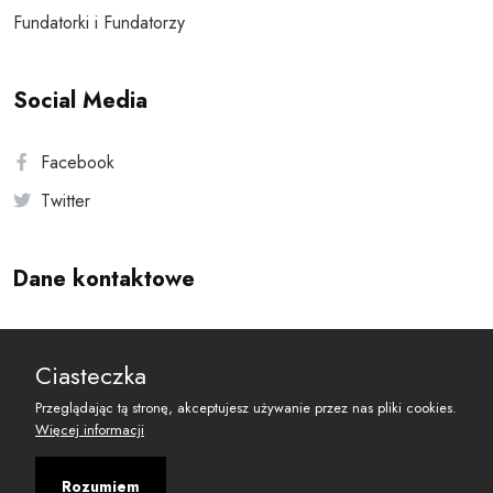
Fundatorki i Fundatorzy
Social Media
Facebook
Twitter
Dane kontaktowe
Andersa 10, 00-201 Warszawa
Ciasteczka
reset@resetobywatelski.pl
Przeglądając tą stronę, akceptujesz używanie przez nas pliki cookies.
Więcej informacji
Rozumiem