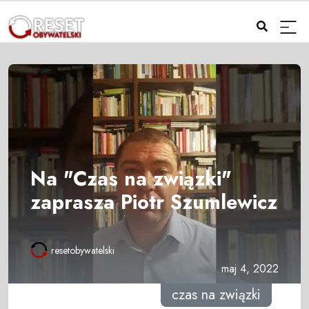
Na "Czas na związki"
zaprasza Piotr Szumlewicz
resetobywatelski
maj 4, 2022
czas na związki