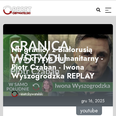
Na granicy z Białorusią
trwa kryzys humanitarny -
Piotr Czaban - Iwona
Wyszogrodzka REPLAY
resetobywatelski
gru 16, 2025
youtube