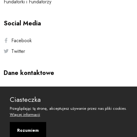
Fundatorki i Fundatorzy
Social Media
Facebook
Twitter
Dane kontaktowe
Andersa 10, 00-201 Warszawa
Ciasteczka
reset@resetobywatelski.pl
Przeglądając tą stronę, akceptujesz używanie przez nas pliki cookies.
Więcej informacji
Rozumiem