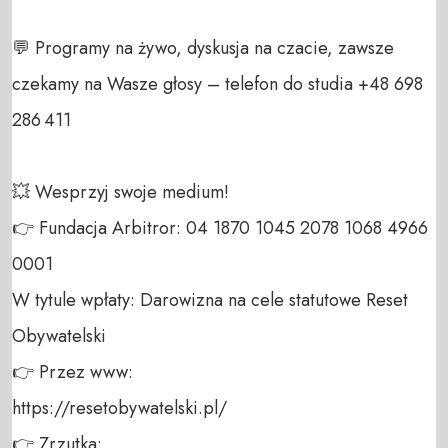
💬 Programy na żywo, dyskusja na czacie, zawsze 
czekamy na Wasze głosy – telefon do studia +48 698 
286 411  

💥 Wesprzyj swoje medium!  

👉 Fundacja Arbitror: 04 1870 1045 2078 1068 4966 
0001  

W tytule wpłaty: Darowizna na cele statutowe Reset 
Obywatelski  

👉 Przez www:  

https://resetobywatelski.pl/  

👉 Zrzutka:  
