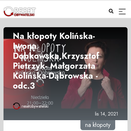
Na kłopoty Kolińska-
Iwona
Dobkowska,Krzysztof
Pietrzyk- Małgorzata
Kolińska-Dąbrowska -
odc.3
resetobywatelski
lis 14, 2021
na kłopoty