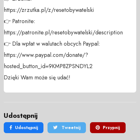
https://zrzutka.pl/z/resetobywatelski  

👉 Patronite:  

https://patronite.pl/resetobywatelski/description 

👉 Dla wpłat w walutach obcych Paypal: 

https://www.paypal.com/donate/?
hosted_button_id=9KMP8ZPSNDYL2  

Dzięki Wam może się udać!
Udostępnij
Udostępnij
Tweetnij
Przypnij