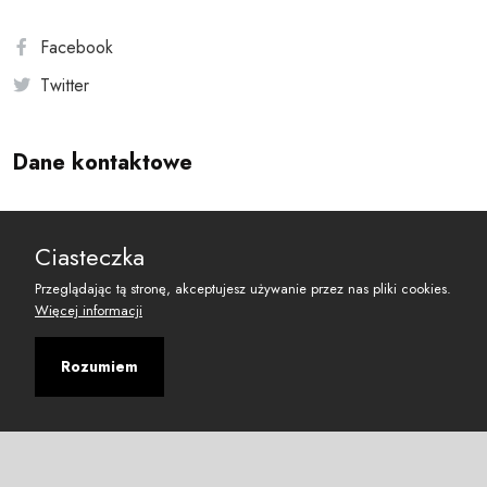
Facebook
Twitter
Dane kontaktowe
Andersa 10, 00-201 Warszawa
Ciasteczka
reset@resetobywatelski.pl
Przeglądając tą stronę, akceptujesz używanie przez nas pliki cookies.
Więcej informacji
Rozumiem
©
2026
Fundacja Arbitror
Developed with
by
Maciej
&
Łukasz