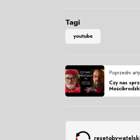
Tagi
youtube
Poprzedni arty
Czy nas sprz
Mościbrodzk
resetobywatelsk