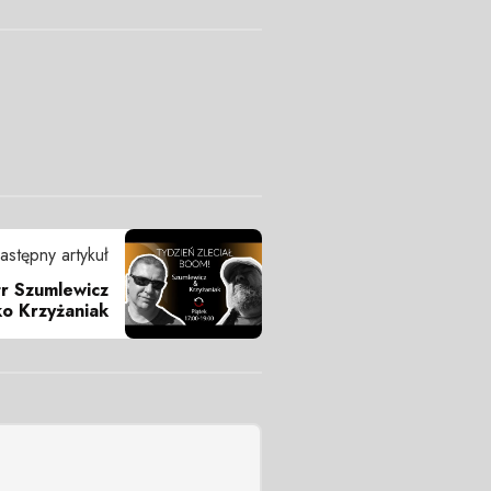
astępny artykuł
tr Szumlewicz
ko Krzyżaniak