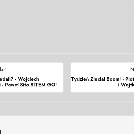
kuł
N
edali? - Wojciech
Tydzień Zleciał Boom! - Pio
i - Paweł Sito SITEM GO!
i Wojt
i