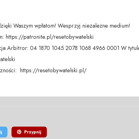
dzięki Waszym wpłatom! Wesprzyj niezależne medium! 

 https://patronite.pl/resetobywatelski

ja Arbitror: 04 1870 1045 2078 1068 4966 0001 W tytule
telski 

ności:  https://resetobywatelski.pl/ 

j
Przypnij