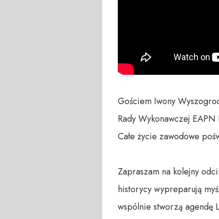
Gościem Iwony Wyszogrodzk
Rady Wykonawczej EAPN Po
Całe życie zawodowe poświ
Zapraszam na kolejny odci
historycy wypreparują myśl
wspólnie stworzą agendę Le