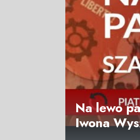
Na lewo pa
Iwona Wys