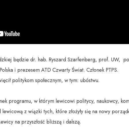
iej będzie dr. hab. Ryszard Szarfenberg, prof. UW,  pol
lska i prezesem ATD Czwarty Świat. Członek PTPS. 

ęcił politykom społecznym, w tym: ubóstwu.  

nek programu, w którym lewicowi politycy, naukowcy, komen
 lewicową z wiązki tych, które złożyły się na nowy porząd
wicy na przyszłość bliższą i dalszą. 
