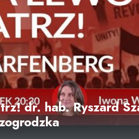
trz! dr. hab. Ryszard Sz
zogrodzka