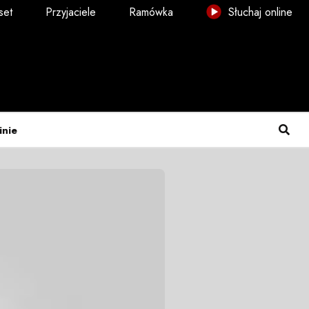
set
Przyjaciele
Ramówka
Słuchaj online
inie