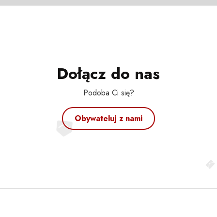
Dołącz do nas
Podoba Ci się?
Obywateluj z nami