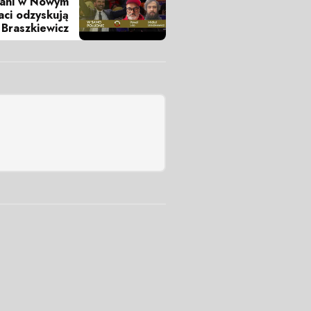
dani w Nowym
aci odzyskują
 Braszkiewicz