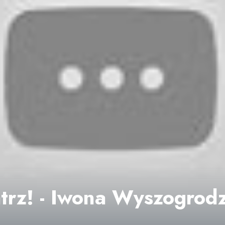
trz! - Iwona Wyszogrod