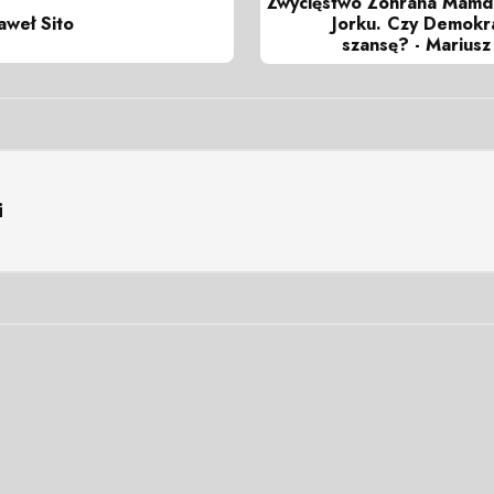
Zwycięstwo Zohrana Mam
aweł Sito
Jorku. Czy Demokr
szansę? - Mariusz
i