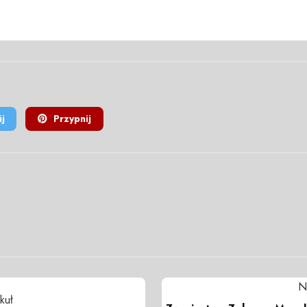
j
Przypnij
N
kuł