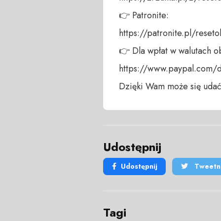
👉 Patronite: 

https://patronite.pl/reseto
👉 Dla wpłat w walutach ob
https://www.paypal.com/
Dzięki Wam może się udać
Udostępnij
Udostępnij
Tweetni
Tagi