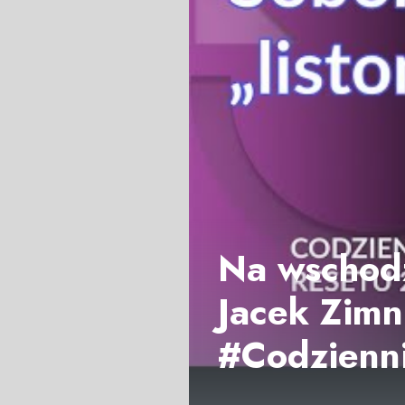
Na wschodz
Jacek Zimni
#Codzienn