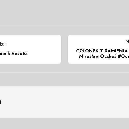
N
kuł
CZŁONEK Z RAMIENIA
ennik Resetu
Mirosław Oczkoś #Oc
i