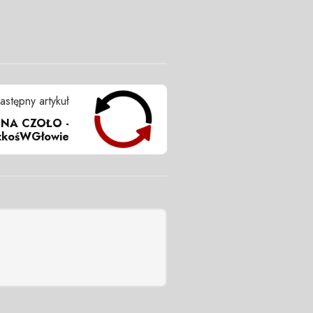
astępny artykuł
 NA CZOŁO -
zkośWGłowie