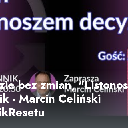
ie bez zmian, "Listonosz
k - Marcin Celiński
ikResetu