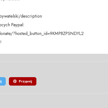
bywatelski/description

cych Paypal:

donate/?hosted_button_id=9KMP8ZPSNDYL2

!
j
Przypnij