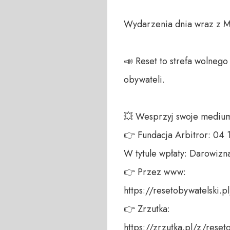
Wydarzenia dnia wraz z Ma
📣 Reset to strefa wolneg
obywateli. 

💥 Wesprzyj swoje medium!
👉 Fundacja Arbitror: 04
W tytule wpłaty: Darowizna
👉 Przez www: 

https://resetobywatelski.pl/
👉 Zrzutka: 

https://zrzutka.pl/z/reseto