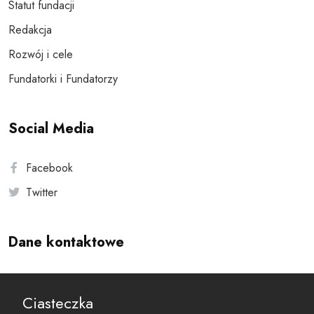
Statut fundacji
Redakcja
Rozwój i cele
Fundatorki i Fundatorzy
Social Media
Facebook
Twitter
Dane kontaktowe
Andersa 10, 00-201 Warszawa
Ciasteczka
reset@resetobywatelski.pl