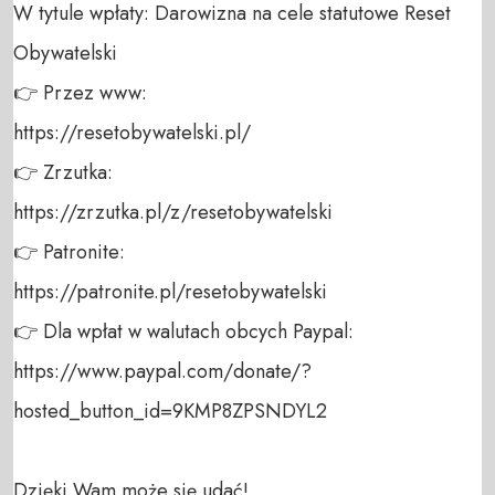
W tytule wpłaty: Darowizna na cele statutowe Reset 
Obywatelski 

👉 Przez www: 

https://resetobywatelski.pl/ 

👉 Zrzutka: 

https://zrzutka.pl/z/resetobywatelski 

👉 Patronite: 

https://patronite.pl/resetobywatelski

👉 Dla wpłat w walutach obcych Paypal:

https://www.paypal.com/donate/?
hosted_button_id=9KMP8ZPSNDYL2

Dzięki Wam może się udać!