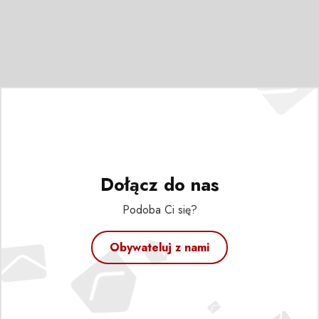
Dołącz do nas
Podoba Ci się?
Obywateluj z nami