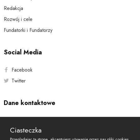
Redakcja
Rozwój i cele
Fundatorki i Fundatorzy
Social Media
Facebook
Twitter
Dane kontaktowe
Andersa 10, 00-201 Warszawa
Ciasteczka
reset@resetobywatelski.pl
Przeglądając tą stronę, akceptujesz używanie przez nas pliki cookies.