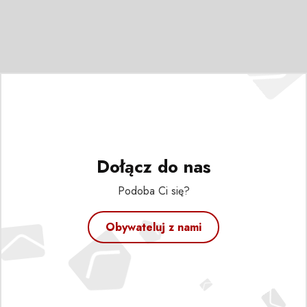
Dołącz do nas
Podoba Ci się?
Obywateluj z nami