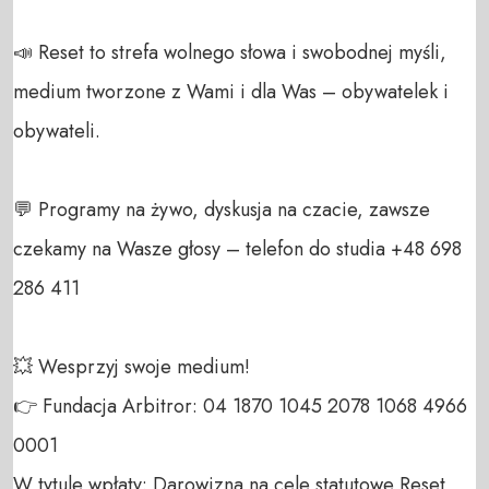
📣 Reset to strefa wolnego słowa i swobodnej myśli, 
medium tworzone z Wami i dla Was – obywatelek i 
obywateli. 

💬 Programy na żywo, dyskusja na czacie, zawsze 
czekamy na Wasze głosy – telefon do studia +48 698 
286 411 

💥 Wesprzyj swoje medium! 

👉 Fundacja Arbitror: 04 1870 1045 2078 1068 4966 
0001 

W tytule wpłaty: Darowizna na cele statutowe Reset 