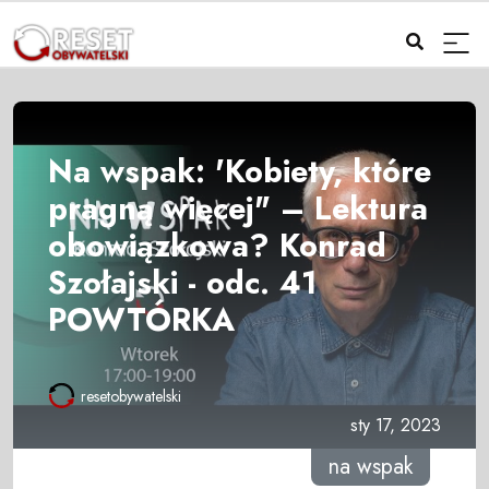
Na wspak: 'Kobiety, które
pragną więcej" – Lektura
obowiązkowa? Konrad
Szołajski - odc. 41
POWTÓRKA
resetobywatelski
sty 17, 2023
na wspak