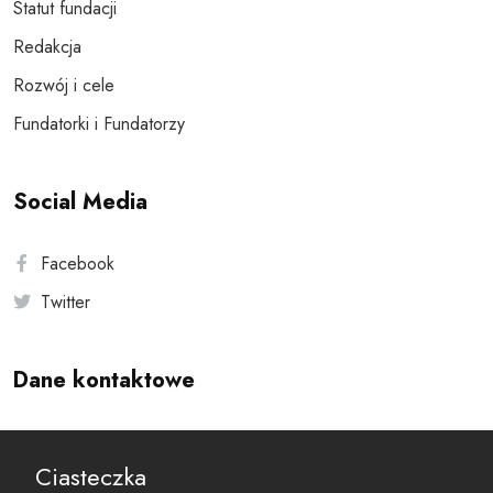
Statut fundacji
Redakcja
Rozwój i cele
Fundatorki i Fundatorzy
Social Media
Facebook
Twitter
Dane kontaktowe
Andersa 10, 00-201 Warszawa
Ciasteczka
reset@resetobywatelski.pl