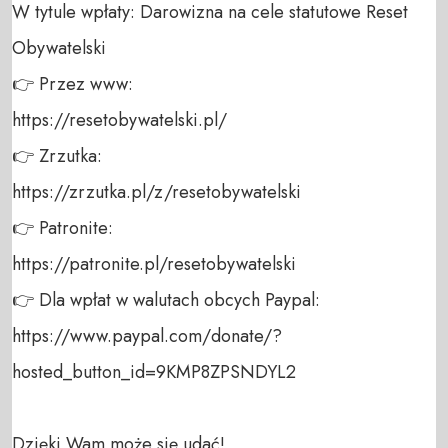
W tytule wpłaty: Darowizna na cele statutowe Reset 
Obywatelski 

👉 Przez www: 

https://resetobywatelski.pl/ 

👉 Zrzutka: 

https://zrzutka.pl/z/resetobywatelski 

👉 Patronite: 

https://patronite.pl/resetobywatelski

👉 Dla wpłat w walutach obcych Paypal:

https://www.paypal.com/donate/?
hosted_button_id=9KMP8ZPSNDYL2

Dzięki Wam może się udać!