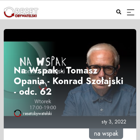
Na Wspak - Tomasz
Opania - Konrad Szołajski
- odc. 62
resetobywatelski
sty 3, 2022
na wspak