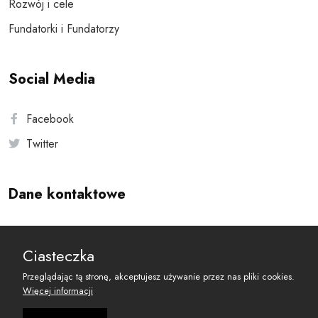
Rozwój i cele
Fundatorki i Fundatorzy
Social Media
Facebook
Twitter
Dane kontaktowe
Andersa 10, 00-201 Warszawa
Ciasteczka
reset@resetobywatelski.pl
Przeglądając tą stronę, akceptujesz używanie przez nas pliki cookies.
Więcej informacji