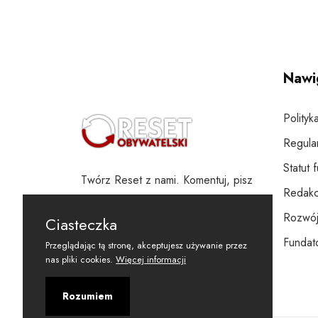
Nawi
Polityk
Regula
Statut 
Twórz Reset z nami. Komentuj, pisz
Redakc
i wspieraj
Rozwój
Ciasteczka
Fundato
Przeglądając tą stronę, akceptujesz używanie przez
nas pliki cookies.
Więcej informacji
Rozumiem