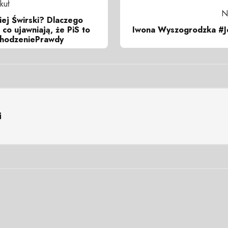
kuł
N
iej Świrski? Dlaczego
Iwona Wyszogrodzka #J
 co ujawniają, że PiS to
hodzeniePrawdy
i