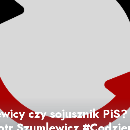
wicy czy sojusznik PiS? 
otr Szumlewicz #Codzie