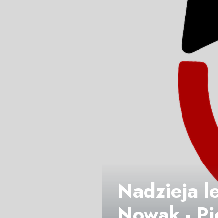
Nadzieja le
Nowak - Pi