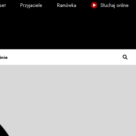
set
Przyjaciele
Ramówka
Słuchaj online
inie