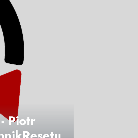
- Piotr
nnikResetu