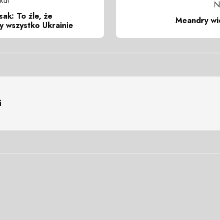
kuł
N
sak: To źle, że
Meandry wie
y wszystko Ukrainie
i