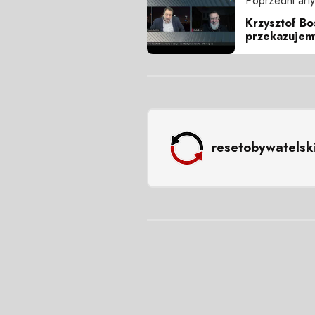
Poprzedni arty
Krzysztof Bo
przekazujem
resetobywatelsk