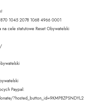
 

 1870 1045 2078 1068 4966 0001 

 na cele statutowe Reset Obywatelski 

 

bywatelski 

bywatelski

cych Paypal:

donate/?hosted_button_id=9KMP8ZPSNDYL2
