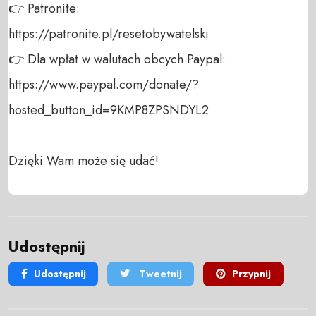
👉 Patronite: 

https://patronite.pl/resetobywatelski

👉 Dla wpłat w walutach obcych Paypal:

https://www.paypal.com/donate/?
hosted_button_id=9KMP8ZPSNDYL2

Dzięki Wam może się udać!
Udostępnij
Udostępnij
Tweetnij
Przypnij