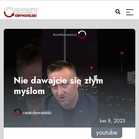
Nie dawajcie się złym
myślom
resetobywatelski
kwi 8, 2023
youtube