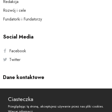
Redakcja
Rozwój i cele
Fundatorki i Fundatorzy
Social Media
Facebook
Twitter
Dane kontaktowe
Andersa 10, 00-201 Warszawa
Ciasteczka
reset@resetobywatelski.pl
Przeglądając tą stronę, akceptujesz używanie przez nas pliki cookies.
Więcej informacji