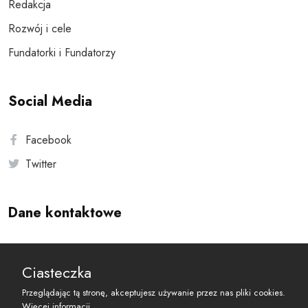
Redakcja
Rozwój i cele
Fundatorki i Fundatorzy
Social Media
Facebook
Twitter
Dane kontaktowe
Andersa 10, 00-201 Warszawa
Ciasteczka
reset@resetobywatelski.pl
Przeglądając tą stronę, akceptujesz używanie przez nas pliki cookies.
Więcej informacji