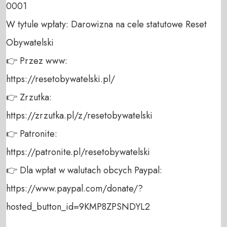
0001 

W tytule wpłaty: Darowizna na cele statutowe Reset 
Obywatelski 

👉 Przez www: 

https://resetobywatelski.pl/ 

👉 Zrzutka: 

https://zrzutka.pl/z/resetobywatelski 

👉 Patronite: 

https://patronite.pl/resetobywatelski

👉 Dla wpłat w walutach obcych Paypal:

https://www.paypal.com/donate/?
hosted_button_id=9KMP8ZPSNDYL2
