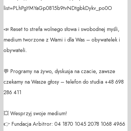
list=PLhPgYMYaGp0815b9tvNDtgbkDykv_po0O

📣 Reset to strefa wolnego słowa i swobodnej myśli, 
medium tworzone z Wami i dla Was – obywatelek i 
obywateli. 

💬 Programy na żywo, dyskusja na czacie, zawsze 
czekamy na Wasze głosy – telefon do studia +48 698 
286 411 

💥 Wesprzyj swoje medium! 

👉 Fundacja Arbitror: 04 1870 1045 2078 1068 4966 