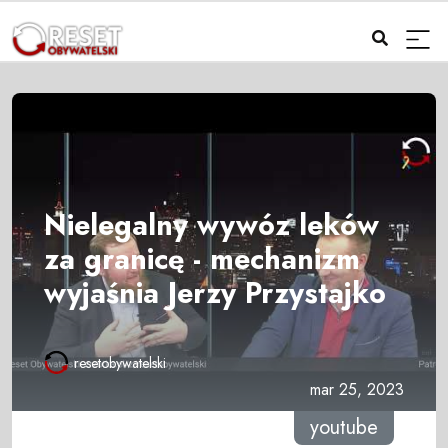
Nielegalny wywóz leków
za granicę - mechanizm
wyjaśnia Jerzy Przystajko
resetobywatelski
mar 25, 2023
youtube