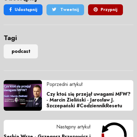
Udostępnij
Tweetnij
Przypnij
Tagi
podcast
Poprzedni artykuł
Czy ktoś się przejął uwagami MFW?
- Marcin Zieliński - Jarosław J.
Szczepański #CodziennikResetu
Następny artykuł
Serbia Wrze - Grzegorz Brzozowicz i