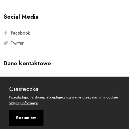
Social Media
Facebook
Twitter
Dane kontaktowe
Andersa 10, 00-201 Warszawa
Ciasteczka
reset@resetobywatelski.pl
Przeglądając tą stronę, akceptujesz używanie przez nas pliki cookies.
Więcej informacji
Rozumiem