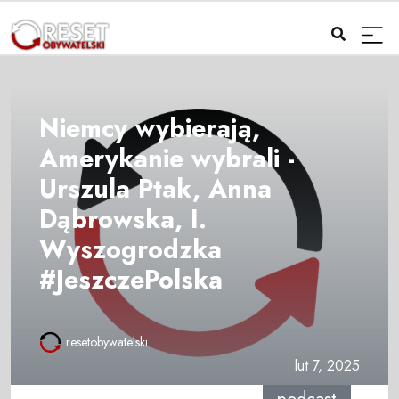
Niemcy wybierają,
Amerykanie wybrali -
Urszula Ptak, Anna
Dąbrowska, I.
Wyszogrodzka
#JeszczePolska
resetobywatelski
lut 7, 2025