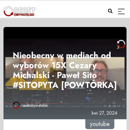
Nieobecny w mediach od
wyborów 15X Cezary
Michalski - Paweł Sito
#SITOPYTA [POWTÓRKA]
resetobywatelski
kwi 27, 2024
youtube