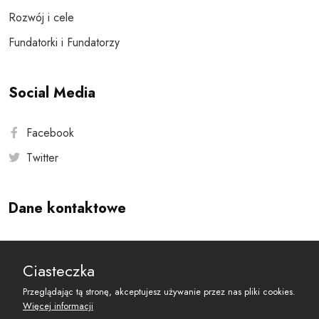
Rozwój i cele
Fundatorki i Fundatorzy
Social Media
Facebook
Twitter
Dane kontaktowe
Andersa 10, 00-201 Warszawa
Ciasteczka
reset@resetobywatelski.pl
Przeglądając tą stronę, akceptujesz używanie przez nas pliki cookies.
Więcej informacji