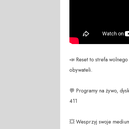
📣 Reset to strefa wolneg
obywateli. 

💬 Programy na żywo, dysk
411 

💥 Wesprzyj swoje medium!