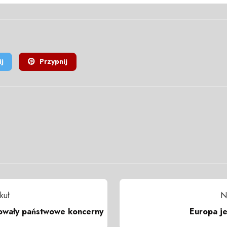
j
Przypnij
kuł
N
owały państwowe koncerny
Europa j