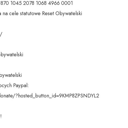
 1870 1045 2078 1068 4966 0001 

 na cele statutowe Reset Obywatelski 

 

bywatelski 

bywatelski

cych Paypal:

donate/?hosted_button_id=9KMP8ZPSNDYL2

!