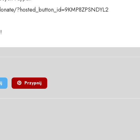
donate/?hosted_button_id=9KMP8ZPSNDYL2

!
j
Przypnij