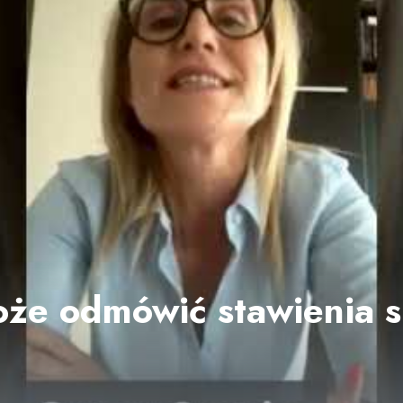
oże odmówić stawienia s