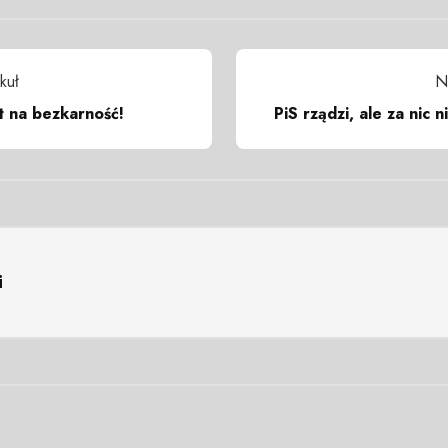
kuł
N
t na bezkarność!
PiS rządzi, ale za nic
i