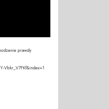
odzenie prawdy

Y-Vbkr_V7FKf&index=1
