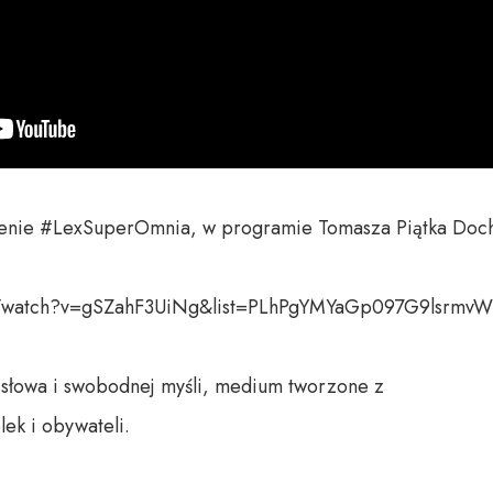
enie #LexSuperOmnia, w programie Tomasza Piątka Doch
m/watch?v=gSZahF3UiNg&list=PLhPgYMYaGp097G9lsrmvW
 słowa i swobodnej myśli, medium tworzone z 

k i obywateli. 
