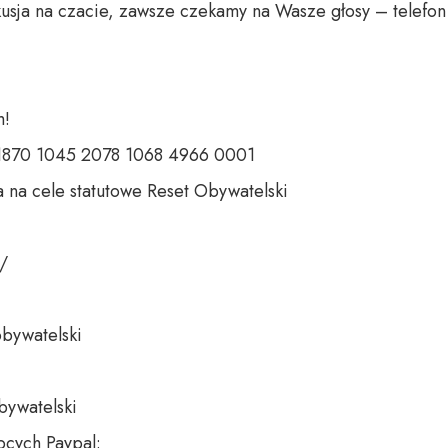
usja na czacie, zawsze czekamy na Wasze głosy – telefon 
 

 1870 1045 2078 1068 4966 0001 

 na cele statutowe Reset Obywatelski 

 

bywatelski 

bywatelski

cych Paypal:
