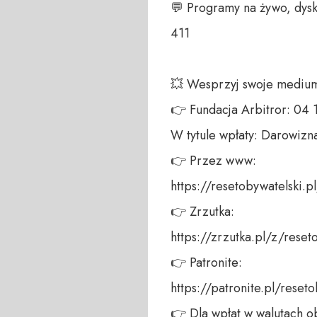
💬 Programy na żywo, dysk
411 

💥 Wesprzyj swoje medium!
👉 Fundacja Arbitror: 04
W tytule wpłaty: Darowizna
👉 Przez www: 

https://resetobywatelski.pl/
👉 Zrzutka: 

https://zrzutka.pl/z/reseto
👉 Patronite: 

https://patronite.pl/reseto
👉 Dla wpłat w walutach ob