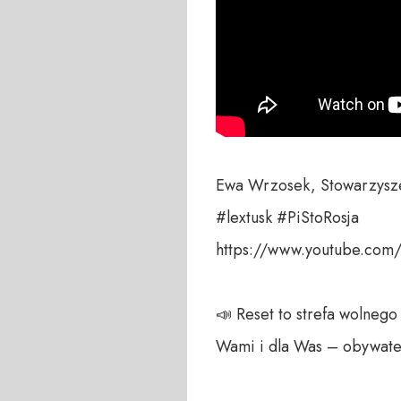
Ewa Wrzosek, Stowarzysz
#lextusk #PiStoRosja

https://www.youtube.co
📣 Reset to strefa wolnego
Wami i dla Was – obywatele