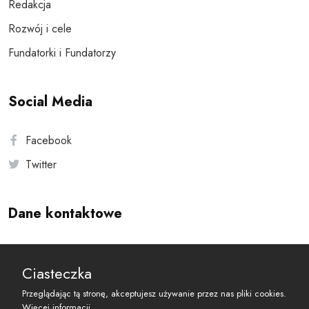
Redakcja
Rozwój i cele
Fundatorki i Fundatorzy
Social Media
Facebook
Twitter
Dane kontaktowe
Andersa 10, 00-201 Warszawa
Ciasteczka
reset@resetobywatelski.pl
Przeglądając tą stronę, akceptujesz używanie przez nas pliki cookies.
Więcej informacji