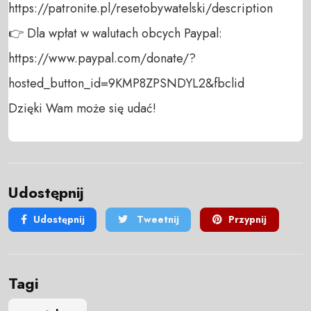
https://patronite.pl/resetobywatelski/description

👉 Dla wpłat w walutach obcych Paypal:

https://www.paypal.com/donate/?
hosted_button_id=9KMP8ZPSNDYL2&fbclid

Dzięki Wam może się udać!
Udostępnij
Udostępnij
Tweetnij
Przypnij
Tagi