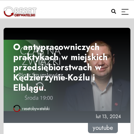
O antypracowniczych
praktykach w miejskich
przedsiębiorstwach w
Kędzierzynie-Koźlu i
Elblągu.
resetobywatelski
lut 13, 2024
youtube