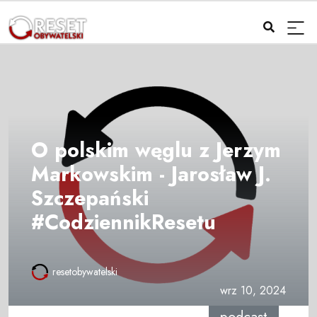
O polskim węglu z Jerzym
Markowskim - Jarosław J.
Szczepański
#CodziennikResetu
resetobywatelski
wrz 10, 2024