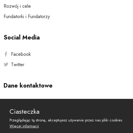
Rozwój i cele
Fundatorki i Fundatorzy
Social Media
Facebook
Twitter
Dane kontaktowe
Andersa 10, 00-201 Warszawa
Ciasteczka
reset@resetobywatelski.pl
Przeglądając tą stronę, akceptujesz używanie przez nas pliki cookies.
Więcej informacji