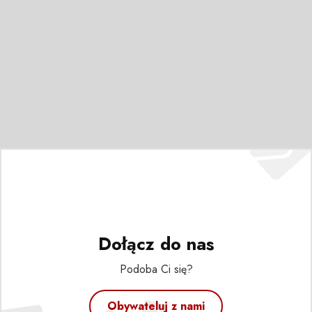
Dołącz do nas
Podoba Ci się?
Obywateluj z nami