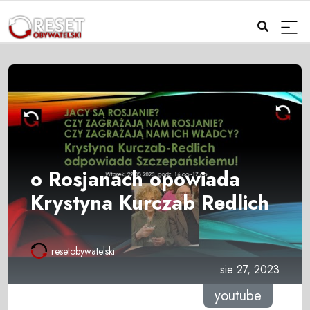
o Rosjanach opowiada
Krystyna Kurczab Redlich
resetobywatelski
sie 27, 2023
youtube