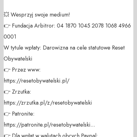
💥 Wesprzyj swoje medium! 

👉 Fundacja Arbitror: 04 1870 1045 2078 1068 4966 
0001 

W tytule wpłaty: Darowizna na cele statutowe Reset 
Obywatelski 

👉 Przez www: 

https://resetobywatelski.pl/ 

👉 Zrzutka: 

https://zrzutka.pl/z/resetobywatelski 

👉 Patronite: 

https://patronite.pl/resetobywatelski...

👉 Dla wpłat w walutach obcych Paypal:
