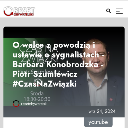
O walce z powodzią i
ustawie o sygnalistach -
Barbara Konobrodzka -
Piotr Szumlewicz
#CzasNaZwiązki
resetobywatelski
wrz 24, 2024
youtube