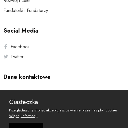
Rozwój i cele
Fundatorki i Fundatorzy
Social Media
Facebook
Twitter
Dane kontaktowe
Andersa 10, 00-201 Warszawa
Ciasteczka
reset@resetobywatelski.pl
Przeglądając tą stronę, akceptujesz używanie przez nas pliki cookies.
Więcej informacji