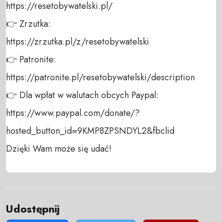
https://resetobywatelski.pl/ 

👉 Zrzutka: 

https://zrzutka.pl/z/resetobywatelski 

👉 Patronite: 

https://patronite.pl/resetobywatelski/description

👉 Dla wpłat w walutach obcych Paypal:

https://www.paypal.com/donate/?
hosted_button_id=9KMP8ZPSNDYL2&fbclid

Dzięki Wam może się udać!
Udostępnij