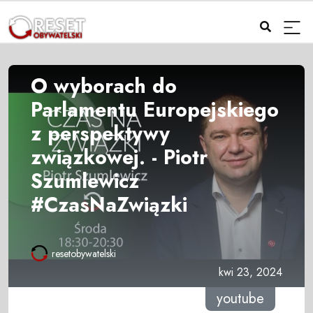
O wyborach do
Parlamentu Europejskiego
z perspektywy
związkowej. - Piotr
Szumlewicz
#CzasNaZwiązki
resetobywatelski
kwi 23, 2024
youtube