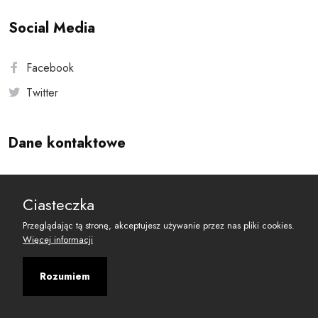
Social Media
Facebook
Twitter
Dane kontaktowe
Andersa 10, 00-201 Warszawa
Ciasteczka
reset@resetobywatelski.pl
Przeglądając tą stronę, akceptujesz używanie przez nas pliki cookies.
Więcej informacji
Rozumiem
©
2026
Fundacja Arbitror