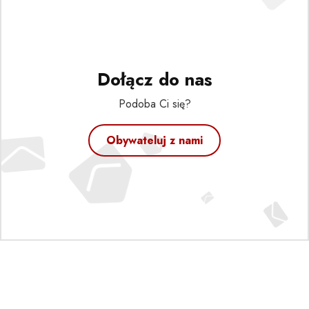
Dołącz do nas
Podoba Ci się?
Obywateluj z nami