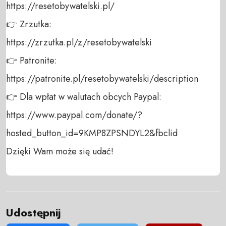
https://resetobywatelski.pl/ 

👉 Zrzutka: 

https://zrzutka.pl/z/resetobywatelski 

👉 Patronite: 

https://patronite.pl/resetobywatelski/description

👉 Dla wpłat w walutach obcych Paypal:

https://www.paypal.com/donate/?
hosted_button_id=9KMP8ZPSNDYL2&fbclid

Dzięki Wam może się udać!
Udostępnij