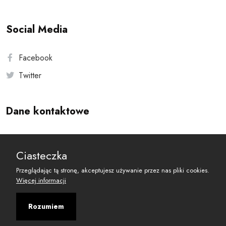
Social Media
Facebook
Twitter
Dane kontaktowe
Andersa 10, 00-201 Warszawa
Ciasteczka
reset@resetobywatelski.pl
Przeglądając tą stronę, akceptujesz używanie przez nas pliki cookies.
Więcej informacji
Rozumiem