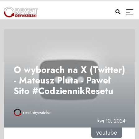
O wyborach na X (Twitter)
- Mateusz Pluta - Paweł
Sito #CodziennikResetu
resetobywatelski
kwi 10, 2024
youtube