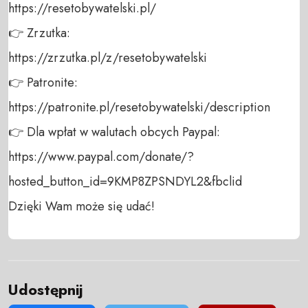
https://resetobywatelski.pl/ 

👉 Zrzutka: 

https://zrzutka.pl/z/resetobywatelski 

👉 Patronite: 

https://patronite.pl/resetobywatelski/description

👉 Dla wpłat w walutach obcych Paypal:

https://www.paypal.com/donate/?
hosted_button_id=9KMP8ZPSNDYL2&fbclid

Dzięki Wam może się udać!
Udostępnij