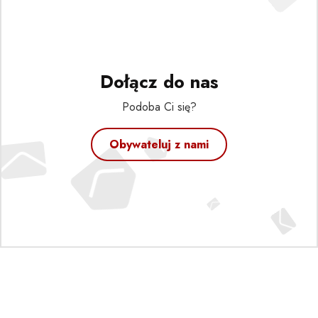
Dołącz do nas
Podoba Ci się?
Obywateluj z nami