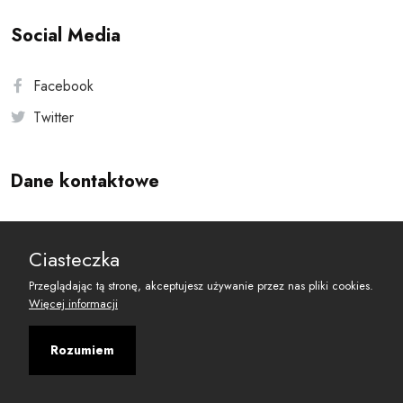
Social Media
Facebook
Twitter
Dane kontaktowe
Andersa 10, 00-201 Warszawa
Ciasteczka
reset@resetobywatelski.pl
Przeglądając tą stronę, akceptujesz używanie przez nas pliki cookies.
Więcej informacji
Rozumiem
©
2026
Fundacja Arbitror