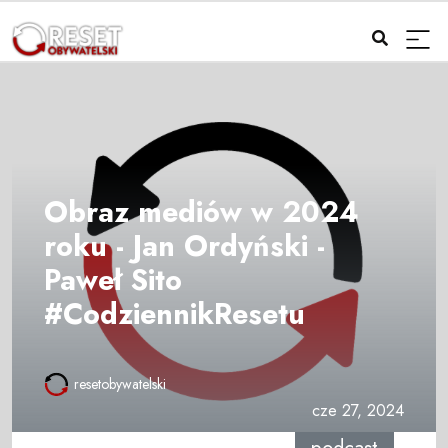
Obraz mediów w 2024
roku - Jan Ordyński -
Paweł Sito
#CodziennikResetu
resetobywatelski
cze 27, 2024