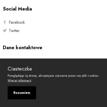
Social Media
Facebook
Twitter
Dane kontaktowe
Andersa 10, 00-201 Warszawa
Ciasteczka
reset@resetobywatelski.pl
Przeglądając tą stronę, akceptujesz używanie przez nas pliki cookies.
Więcej informacji
Rozumiem
©
2026
Fundacja Arbitror