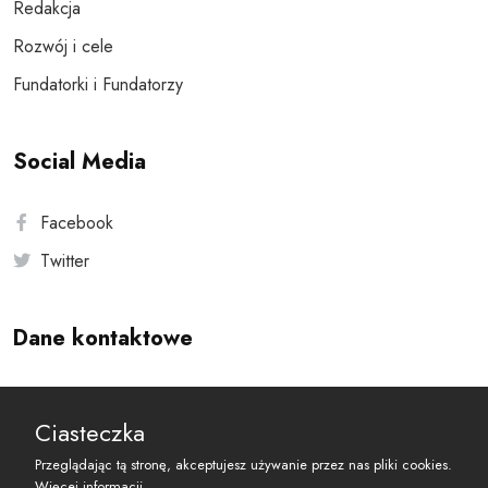
Redakcja
Rozwój i cele
Fundatorki i Fundatorzy
Social Media
Facebook
Twitter
Dane kontaktowe
Andersa 10, 00-201 Warszawa
Ciasteczka
reset@resetobywatelski.pl
Przeglądając tą stronę, akceptujesz używanie przez nas pliki cookies.
Więcej informacji