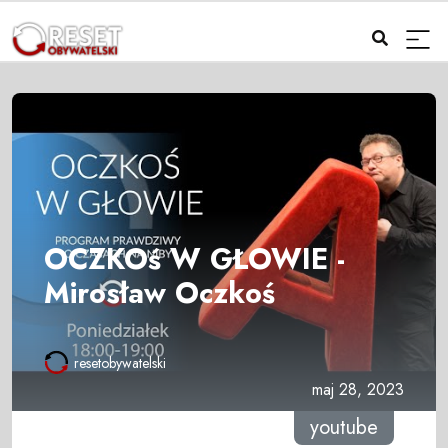
OCZKOś W GŁOWIE -
Mirosław Oczkoś
resetobywatelski
maj 28, 2023
youtube