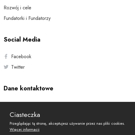
Rozwój i cele
Fundatorki i Fundatorzy
Social Media
Facebook
Twitter
Dane kontaktowe
Andersa 10, 00-201 Warszawa
Ciasteczka
reset@resetobywatelski.pl
Przeglądając tą stronę, akceptujesz używanie przez nas pliki cookies.
Więcej informacji