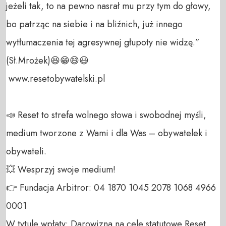
jeżeli tak, to na pewno nasrał mu przy tym do głowy, 
bo patrząc na siebie i na bliźnich, już innego 
wytłumaczenia tej agresywnej głupoty nie widzę.”

(Sł.Mrożek)😆😁😄😃

 www.resetobywatelski.pl

📣 Reset to strefa wolnego słowa i swobodnej myśli, 
medium tworzone z Wami i dla Was – obywatelek i 
obywateli. 

💥 Wesprzyj swoje medium! 

👉 Fundacja Arbitror: 04 1870 1045 2078 1068 4966 
0001 

W tytule wpłaty: Darowizna na cele statutowe Reset 