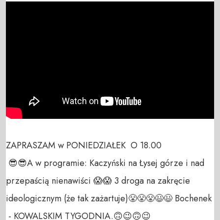
ZAPRASZAM w PONIEDZIAŁEK  O 18.00

 😎😎A w programie: Kaczyński na Łysej górze i nad 
przepaścią nienawiści 😱😱 3 droga na zakręcie 
ideologicznym (że tak zażartuje)😤😤😤😃😃 Bochenek

 - KOWALSKIM TYGODNIA.🙃😉🙃😉
