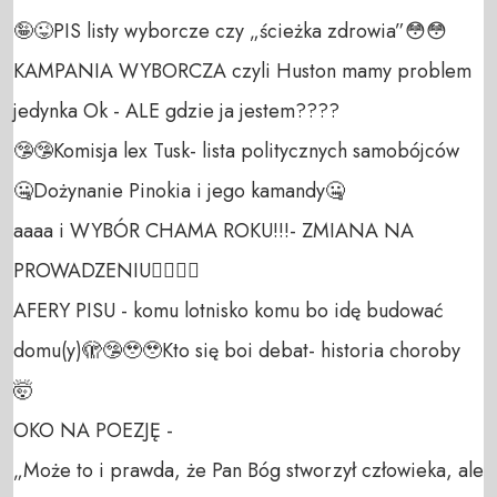
🤪😜PIS listy wyborcze czy „ścieżka zdrowia”😳😳

KAMPANIA WYBORCZA czyli Huston mamy problem 
jedynka Ok - ALE gdzie ja jestem????

🤥🤥Komisja lex Tusk- lista politycznych samobójców 
🤐Dożynanie Pinokia i jego kamandy🤐

aaaa i WYBÓR CHAMA ROKU!!!- ZMIANA NA 
PROWADZENIU😵‍💫😵‍💫

AFERY PISU - komu lotnisko komu bo idę budować 
domu(y)🫣🤥🥹🥹Kto się boi debat- historia choroby 
🤯

OKO NA POEZJĘ -

„Może to i prawda, że Pan Bóg stworzył człowieka, ale 