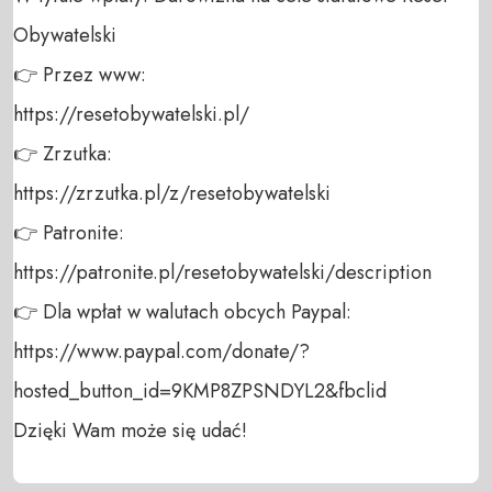
Obywatelski 

👉 Przez www: 

https://resetobywatelski.pl/ 

👉 Zrzutka: 

https://zrzutka.pl/z/resetobywatelski 

👉 Patronite: 

https://patronite.pl/resetobywatelski/description

👉 Dla wpłat w walutach obcych Paypal:

https://www.paypal.com/donate/?
hosted_button_id=9KMP8ZPSNDYL2&fbclid

Dzięki Wam może się udać!