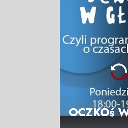
OCZKOś W 