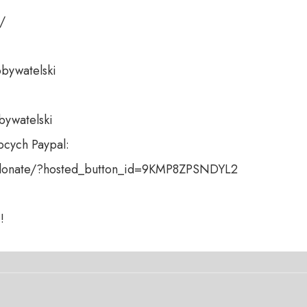
 

bywatelski 

bywatelski

cych Paypal:

donate/?hosted_button_id=9KMP8ZPSNDYL2

!