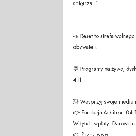
spiętrza..”.

📣 Reset to strefa wolneg
obywateli. 

💬 Programy na żywo, dysk
411 

💥 Wesprzyj swoje medium!
👉 Fundacja Arbitror: 04
W tytule wpłaty: Darowizna
👉 Przez www: 
