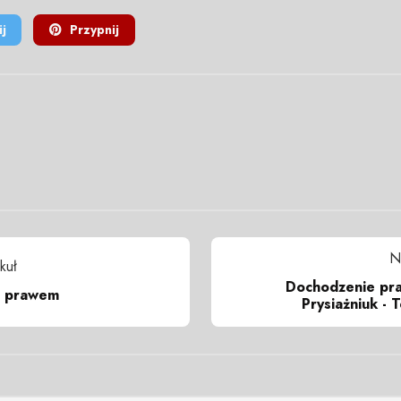
j
Przypnij
N
kuł
Dochodzenie pra
z prawem
Prysiażniuk - 