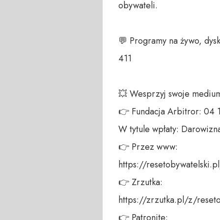
obywateli. 

💬 Programy na żywo, dysk
411 

💥 Wesprzyj swoje medium!
👉 Fundacja Arbitror: 04
W tytule wpłaty: Darowizna
👉 Przez www: 

https://resetobywatelski.pl/
👉 Zrzutka: 

https://zrzutka.pl/z/reseto
👉 Patronite: 
