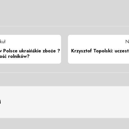
kuł
N
w Polsce ukraińśkie zboże ?
Krzysztof Topolski: uczes
ość rolników?
i