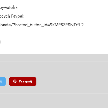
bywatelski

cych Paypal:

donate/?hosted_button_id=9KMP8ZPSNDYL2

!
j
Przypnij