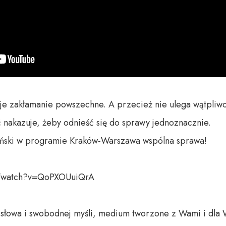
e zakłamanie powszechne. A przecież nie ulega wątpliwośc
 nakazuje, żeby odnieść się do sprawy jednoznacznie.

iński w programie Kraków-Warszawa wspólna sprawa!

/watch?v=QoPXOUuiQrA

o słowa i swobodnej myśli, medium tworzone z Wami i dla 